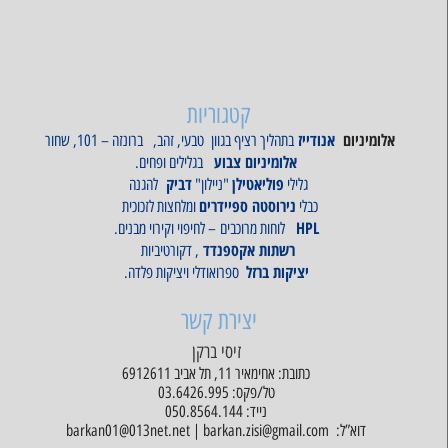
קטגוריות
אלומיניום
אנודייז
בתהליך רציף בגוון טבעי, זהב, ברונזה – 101, שחור
אלומיניום צבוע
בגלילים ופחים.
פוליאטילן
דביק
גלילי
"ניילון"
להגנה
נירוסטה
ספיידרים
כבלי
ומלחצות לזכוכית
HPL
לוחות מרוכבים – לחיפוי וקירוי מבנים.
רשתות אקספנדד
, דקורטיביות
יציקות ברזל
ספרואודלי ויציקות פלדה.
יצירת קשר
זיסי ברקן
כתובת: אחימאיר 11, תל אביב 6912611
טל/פקס: 03.6426.995
נייד: 050.8564.144
דוא”ל: barkan01@013net.net | barkan.zisi@gmail.com