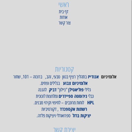
ראשי
דף בית
אודות
צור קשר
קטגוריות
אלומיניום
אנודייז
בתהליך רציף בגוון טבעי, זהב, ברונזה – 101, שחור
אלומיניום צבוע
בגלילים ופחים.
פוליאטילן
דביק
גלילי
"ניילון"
להגנה
נירוסטה
ספיידרים
כבלי
ומלחצות לזכוכית
HPL
לוחות מרוכבים – לחיפוי וקירוי מבנים.
רשתות אקספנדד
, דקורטיביות
יציקות ברזל
ספרואודלי ויציקות פלדה.
יצירת קשר