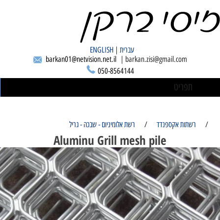
עברית
|
ENGLISH
barkan01@netvision.net.il
| barkan.zisi@gmail.com
050-8564144
תפריט
/
רשתות אקספנדד
/
רשת אלומיניום - שבכה - גריל
Aluminu Grill mesh pile