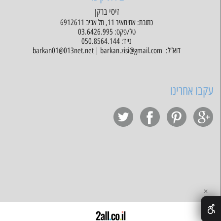
זיסי ברקן
כתובת: אחימאיר 11, תל אביב 6912611
טל/פקס: 03.6426.995
נייד: 050.8564.144
דוא”ל: barkan01@013net.net | barkan.zisi@gmail.com
עקבו אחרינו
✕